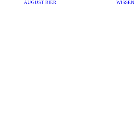
AUGUST BIER
WISSEN
DER ARZT
DER
N
FORSTMANN
DER
PHILOSOPH