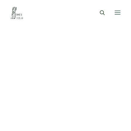
ZIELE
PERSONEN
Impressum
HISTORIE
DER ARZT
DER FORSTMANN
Angaben gemäß § 5 TMG:
DER PHILOSOPH
Stiftung August Bier
Ziegeleiweg 1
FORSCHUNG
TAGUNGEN
15848 Rietz-Neuendorf OT Sauen
WISSENSCHAFTLICHE ARBEITEN
Tel.: 033672-72759
CONRAD BALDAMUS PREIS
info@stiftung-august-bier.de
FÖRDERPROJEKTE
Streitschlichtung:
DER SAUENER WALD
Die Europäische Kommission stellt eine Plattform zur
GRABSTÄTTE AUGUST BIER
PAPPELMUTTERGARTEN
Online-Streitbeilegung (OS) bereit: