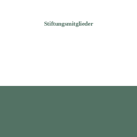
Stiftungsmitglieder
STIFTUNG AUGUST BIER
Die Stiftung August Bier fördert Wissenschaft und
Forschung in der Ökologie und der Medizin. Ihr
Engagement bewahrt die Erkenntnisse des Medizin-